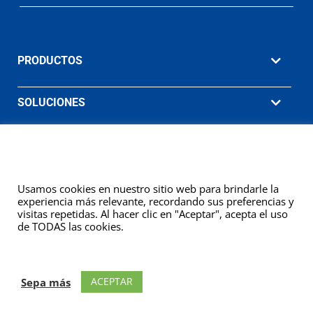
PRODUCTOS
SOLUCIONES
MATERIAL DE APOYO
EMPRESA
Usamos cookies en nuestro sitio web para brindarle la
experiencia más relevante, recordando sus preferencias y
visitas repetidas. Al hacer clic en "Aceptar", acepta el uso
de TODAS las cookies.
© 2026 Ashcroft Sudamericana. Willy Instrumentos de Medição e
Controle Ltda. (Una empresa Ashcroft® Inc.) Todos los derechos
ACEPTAR
Sepa más
reservados