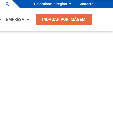
Seleccione la región
Contacto
ciones OEM
EMPRESA
INDAGAR POR IMÁGEM
dos Industriales
acción, ventilación, aire acondicionado y
geración
ciones OEM
cantes de Equipo Industrial
dos Industriales
 y Seguridad
acción, ventilación, aire acondicionado y
cantes de Equipos de Proceso
geración
conductores
cantes de Equipo Industrial
ulos
 y Seguridad
cantes de Equipos de Proceso
conductores