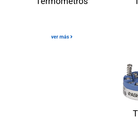
Termómetros
ver más
T