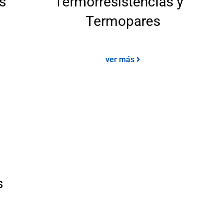
s
Termorresistencias y
Termopares
ver más
s