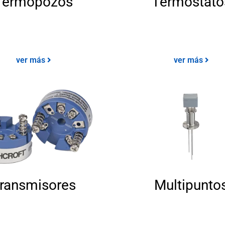
Termopozos
Termostato
ver más
ver más
ransmisores
Multipunto