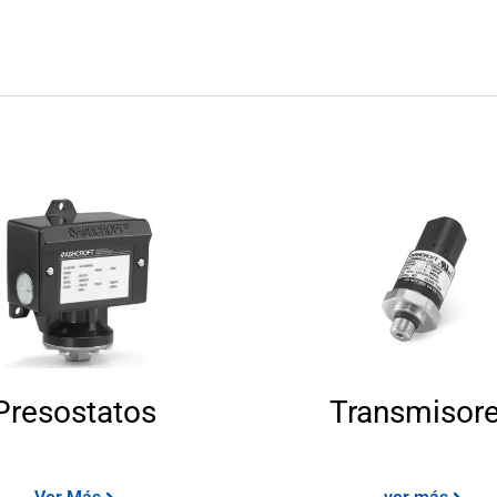
Vehíc
Agua y Agua Residual
Presostatos
Transmisor