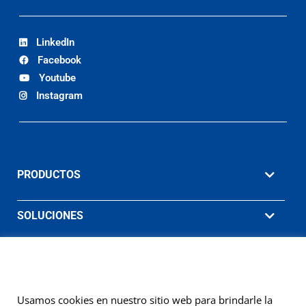
LinkedIn
Facebook
Youtube
Instagram
PRODUCTOS
SOLUCIONES
MATERIAL DE APOYO
EMPRESA
Usamos cookies en nuestro sitio web para brindarle la