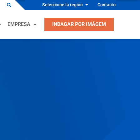
Seleccione la región
Contacto
ciones OEM
EMPRESA
INDAGAR POR IMÁGEM
dos Industriales
acción, ventilación, aire acondicionado y
geración
ciones OEM
cantes de Equipo Industrial
dos Industriales
 y Seguridad
acción, ventilación, aire acondicionado y
cantes de Equipos de Proceso
geración
conductores
cantes de Equipo Industrial
ulos
 y Seguridad
cantes de Equipos de Proceso
conductores