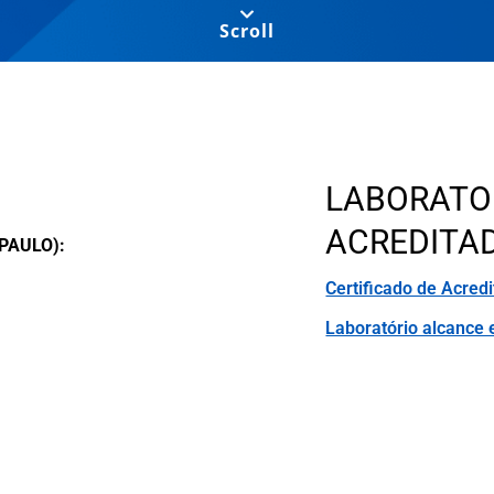
Vehíc
Scroll
Agua y Agua Residual
LABORATOR
ACREDITAD
PAULO):
Certificado de Acred
Laboratório alcance 