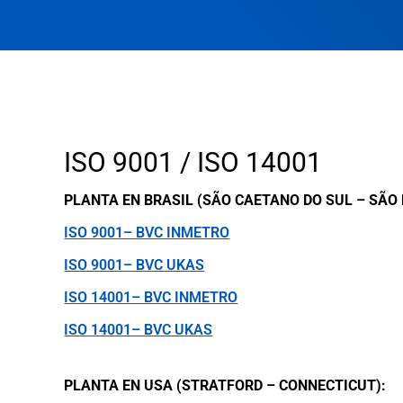
Muerto
Multipuntos
Calibradores
Digitales
Calibradores
Portátil
Digitales
para
Bancada
Accesorios
Calibradores
ISO 9001 / ISO 14001
Digitales
Portátil
PLANTA EN BRASIL (SÃO CAETANO DO SUL – SÃO 
Accesorios
ISO 9001– BVC INMETRO
ISO 9001– BVC UKAS
ISO 14001– BVC INMETRO
ISO 14001– BVC UKAS
PLANTA EN USA (STRATFORD – CONNECTICUT):