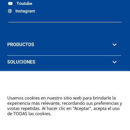
Youtube
Instagram
PRODUCTOS
SOLUCIONES
MATERIAL DE APOYO
EMPRESA
Usamos cookies en nuestro sitio web para brindarle la
experiencia más relevante, recordando sus preferencias y
visitas repetidas. Al hacer clic en "Aceptar", acepta el uso
de TODAS las cookies.
© 2026 Ashcroft Sudamericana. Willy Instrumentos de Medição e