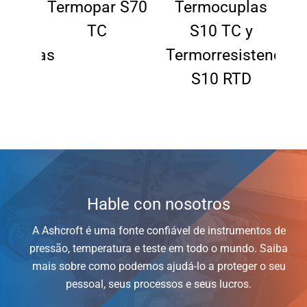
las
Termopar S70
Termocuplas
y
TC
S10 TC y
stencias
Termorresistencias
Te
D
S10 RTD
Hable con nosotros
A Ashcroft é uma fonte confiável de instrumentos de
pressão, temperatura e teste em todo o mundo. Saiba
mais sobre como podemos ajudá-lo a proteger o seu
pessoal, seus processos e seus lucros.