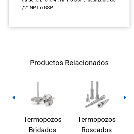
1/2" NPT o BSP
Productos Relacionados
o –
Termopozos
Termopozos
S-IN
Bridados
Roscados