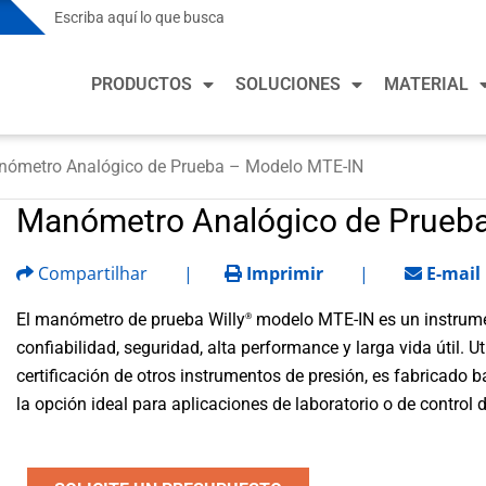
Soluciones para la Industria de Procesos
Solu
PRODUCTOS
SOLUCIONES
MATERIAL
Mercados de Proceso
Merca
Química
Calef
refri
ómetro Analógico de Prueba – Modelo MTE-IN
Soluciones para la Industria de Procesos
Solu
Alimentos y Bebidas
Fabri
Manómetro Analógico de Prueb
Minería y Metalurgia
Mercados de Proceso
Merca
Salud
Petróleo y Gas
Compartilhar
|
Imprimir
|
E-mail
Química
Calef
Fabri
refri
Farmacéutica y Biotecnología
Alimentos y Bebidas
El manómetro de prueba Willy
modelo MTE-IN es un instrume
®
Semi
Fabri
confiabilidad, seguridad, alta performance y larga vida útil. 
Energía
Minería y Metalurgia
Vehíc
certificación de otros instrumentos de presión, es fabricado baj
Salud
Agua y Agua Residual
Petróleo y Gas
la opción ideal para aplicaciones de laboratorio o de control d
Fabri
Farmacéutica y Biotecnología
Semi
Energía