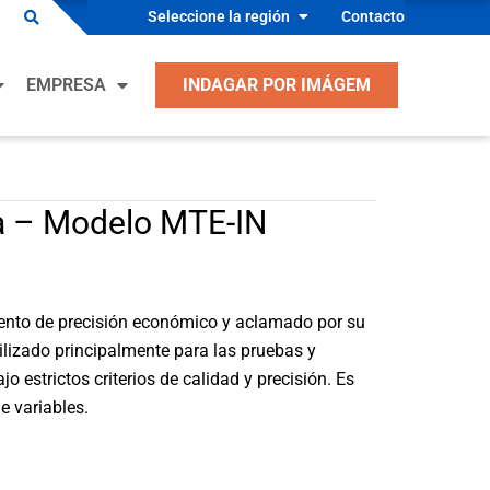
Seleccione la región
Contacto
ciones OEM
EMPRESA
INDAGAR POR IMÁGEM
dos Industriales
acción, ventilación, aire acondicionado y
geración
ciones OEM
cantes de Equipo Industrial
a – Modelo MTE-IN
dos Industriales
 y Seguridad
acción, ventilación, aire acondicionado y
cantes de Equipos de Proceso
geración
nto de precisión económico y aclamado por su
conductores
cantes de Equipo Industrial
Utilizado principalmente para las pruebas y
ulos
o estrictos criterios de calidad y precisión. Es
 y Seguridad
e variables.
cantes de Equipos de Proceso
conductores