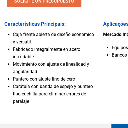
SOLICITE UN PRESUPUESTO
Vehíc
Agua y Agua Residual
Características Principais:
Aplicações
Caja frente abierta de diseño económico
Mercado Ind
y versátil
Equipos
Fabricado integralmente en acero
Bancos 
inoxidable
Movimiento con ajuste de linealidad y
angularidad
Puntero con ajuste fino de cero
Carátula con banda de espejo y puntero
tipo cuchilla para eliminar errores de
paralaje