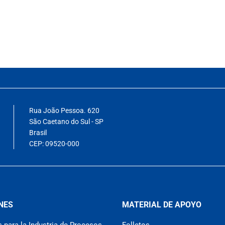
Rua João Pessoa. 620
São Caetano do Sul - SP
Brasil
CEP: 09520-000
NES
MATERIAL DE APOYO
 para la Industria de Procesos
Folletos