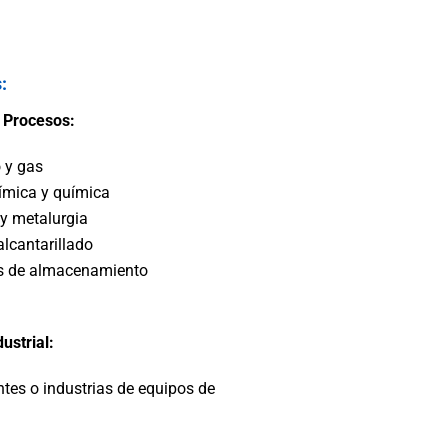
ulos
:
 Procesos:
o y gas
ímica y química
 y metalurgia
alcantarillado
s de almacenamiento
ustrial:
ntes o industrias de equipos de