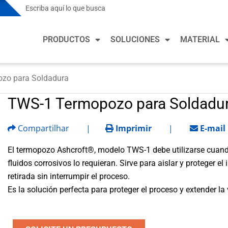
Soluciones para la Industria de Procesos
Solu
PRODUCTOS
SOLUCIONES
MATERIAL
Mercados de Proceso
Merca
Química
Calef
refri
zo para Soldadura
Soluciones para la Industria de Procesos
Solu
Alimentos y Bebidas
Fabri
TWS-1 Termopozo para Soldadu
Minería y Metalurgia
Mercados de Proceso
Merca
Salud
Petróleo y Gas
Compartilhar
|
Imprimir
|
E-mail
Química
Calef
Fabri
refri
Farmacéutica y Biotecnología
Alimentos y Bebidas
El termopozo Ashcroft®, modelo TWS-1 debe utilizarse cuando
Semi
Fabri
fluidos corrosivos lo requieran. Sirve para aislar y proteger e
Energía
Minería y Metalurgia
Vehíc
retirada sin interrumpir el proceso.
Salud
Agua y Agua Residual
Petróleo y Gas
Es la solución perfecta para proteger el proceso y extender la 
Fabri
Farmacéutica y Biotecnología
Semi
Energía