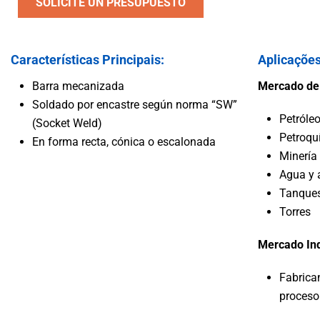
SOLICITE UN PRESUPUESTO
Vehíc
Agua y Agua Residual
Características Principais:
Aplicações
Barra mecanizada
Mercado de
Soldado por encastre según norma “SW”
Petróle
(Socket Weld)
Petroqu
En forma recta, cónica o escalonada
Minería
Agua y 
Tanque
Torres
Mercado Ind
Fabrica
proceso