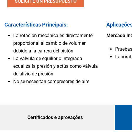
SOLICITE UN PRESUPUESTO
Vehíc
Agua y Agua Residual
Características Principais:
Aplicações
La rotación mecánica es directamente
Mercado Ind
proporcional al cambio de volumen
Pruebas
debido a la carrera del pistón
Laborat
La válvula de equilibrio integrada
ecualiza la presión y actúa como válvula
de alivio de presión
No se necesitan compresores de aire
Certificados e aprovações