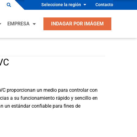
Seleccione la región
Contacto
ciones OEM
EMPRESA
INDAGAR POR IMÁGEM
dos Industriales
acción, ventilación, aire acondicionado y
geración
ciones OEM
cantes de Equipo Industrial
AVC
dos Industriales
 y Seguridad
acción, ventilación, aire acondicionado y
cantes de Equipos de Proceso
geración
C proporcionan un medio para controlar con
conductores
cantes de Equipo Industrial
cias a su funcionamiento rápido y sencillo en
ulos
n un estándar confiable para fines de
 y Seguridad
cantes de Equipos de Proceso
conductores