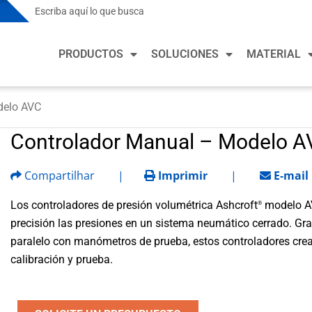
Soluciones para la Industria de Procesos
Solu
PRODUCTOS
SOLUCIONES
MATERIAL
Mercados de Proceso
Merca
Química
Calef
refri
delo AVC
Soluciones para la Industria de Procesos
Solu
Alimentos y Bebidas
Fabri
Controlador Manual – Modelo 
Minería y Metalurgia
Mercados de Proceso
Merca
Salud
Petróleo y Gas
Compartilhar
|
Imprimir
|
E-mail
Química
Calef
Fabri
refri
Farmacéutica y Biotecnología
Alimentos y Bebidas
Los controladores de presión volumétrica Ashcroft
modelo AV
®
Semi
Fabri
precisión las presiones en un sistema neumático cerrado. Gra
Energía
Minería y Metalurgia
Vehíc
paralelo con manómetros de prueba, estos controladores crea
Salud
Agua y Agua Residual
Petróleo y Gas
calibración y prueba.
Fabri
Farmacéutica y Biotecnología
Semi
Energía